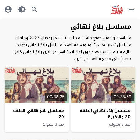
مسلسل بلاغ نهائي
مشاهدة وتحميل جميع حلقات مسلسلات شهر رمضان 2023 وحلقات
مسلسل “بلاغ نهائي” يوتيوب، مشاهدة مسلسل بلاغ نهائي بجودة
عالية سيرفرات سريعة وبدون إعلانات شاهد اون لاين بلاغ نهائي كامل
حصرياً على موقع شاهد اون لاين.
00:38:25
00:38:59
مسلسل بلاغ نهائي الحلقة
مسلسل بلاغ نهائي الحلقة
30 والاخيرة
29
منذ 3 سنوات
منذ 3 سنوات