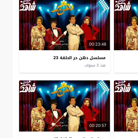
00:23:48
مسلسل دهن حر الحلقة 23
منذ 3 سنوات
00:20:57