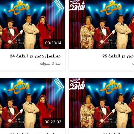
00:23:14
حر الحلقة 25
مسلسل دهن حر الحلقة 24
منذ 3 سنوات
00:22:03