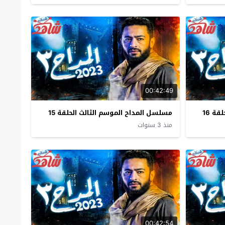
00:42:49
ة 16
مسلسل المداح الموسم الثالث الحلقة 15
منذ 3 سنوات
00:42:54