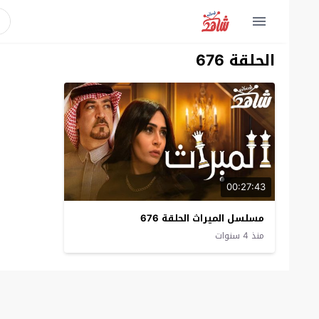
الحلقة 676
00:27:43
مسلسل الميراث الحلقة 676
منذ 4 سنوات