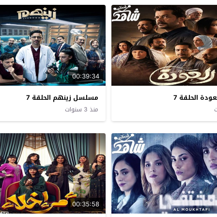
00:39:34
دة الحلقة 7
مسلسل زينهم الحلقة 7
منذ 3 سنوات
00:35:58