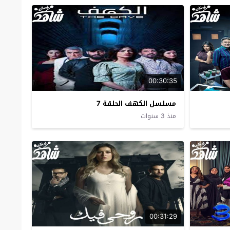
00:30:35
مسلسل الكهف الحلقة 7
منذ 3 سنوات
00:31:29