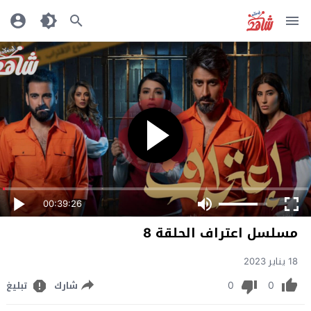
00:39:26
مسلسل اعتراف الحلقة 8
18 يناير 2023
0
0
شارك
تبليغ