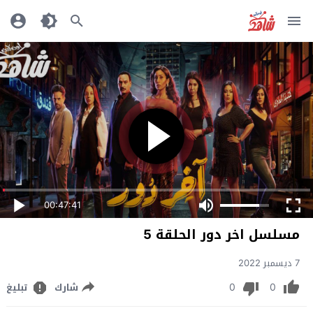
00:47:41
مسلسل اخر دور الحلقة 5
7 ديسمبر 2022
0
0
شارك
تبليغ