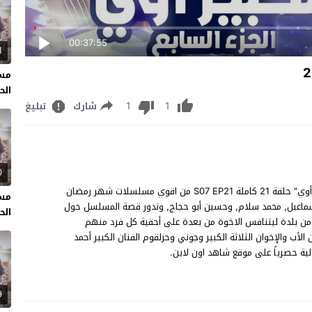
00:37:55
1
مسل
الحل
1
1
شارك
تبليغ
0
مسلسل الكبير أوي الحلقة 21 مشاهدة وتحميل مسلسل "الكبير أوي" حلقة 21 كاملة S07 EP21 من اقوي مسلسلات شهر رمضان
مسل
 إسماعيل, محمد سلام, وحسين أبو حجاج, وتدور قصة المسلسل حول
الحل
ر من بلدة ليتنافس الاخوة من بعدة على أحقية كل فرد منهم
لأب والإخوان الثلاثة الكبير وجوني وحزلقوم الفنان الكبير أحمد
9