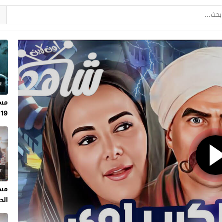
7
مسل
19
7
مسل
الحلقة 