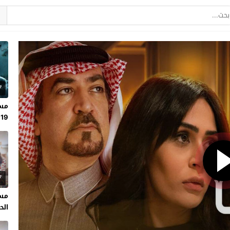
7
مسل
19
7
مسل
الحلقة 