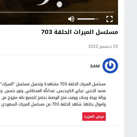
مسلسل الميراث الحلقة 703
25 ديسمبر 2022
SAM
محمد الحجي, تركي الكريديس, عبدالله القحطاني, ونور حسين,
ورائة زوجة وبنات ووقت فتح الوصية يتضح للجميع بانة متزوج من ا
واموال بناتها، شاهد الحلقة 703 من مسلسل الميراث السعودي بجودة عالية حصرياً على موقع شاهد اون لاين.
عرض المزيد