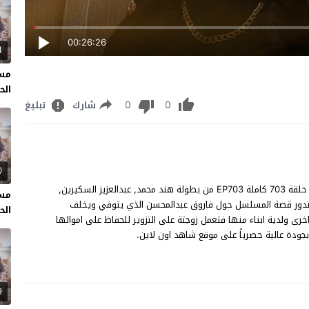
00:26:26
1
مسل
الحل
0
0
شارك
تبليغ
0
مسلسل الميراث الحلقة 703 مشاهدة وتحميل مسلسل "الميراث" حلقة 703 كاملة EP703 من بطولة هند محمد, عبدالعزيز السكيرين,
مسل
 وتدور قصة المسلسل حول فاروق عبدالمحسن الذي يتوفي ويخلف
الحل
خرى ولدية ابناء منها فتعمل زوجتة على التزوير للحفاظ على اموالها
9