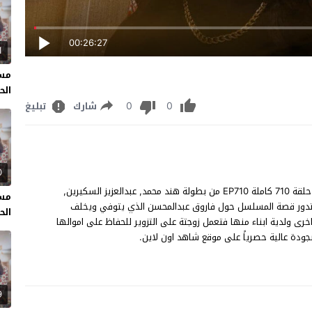
00:26:27
1
مسل
الحل
0
0
شارك
تبليغ
0
مسلسل الميراث الحلقة 710 مشاهدة وتحميل مسلسل "الميراث" حلقة 710 كاملة EP710 من بطولة هند محمد, عبدالعزيز السكيرين,
مسل
 وتدور قصة المسلسل حول فاروق عبدالمحسن الذي يتوفي ويخلف
الحل
خرى ولدية ابناء منها فتعمل زوجتة على التزوير للحفاظ على اموالها
9