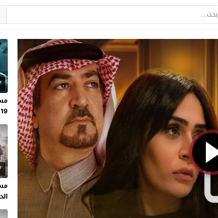
7
مسل
19
7
مسل
الحلقة 