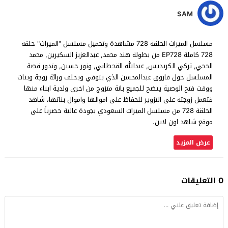
SAM
مسلسل الميراث الحلقة 728 مشاهدة وتحميل مسلسل "الميراث" حلقة
728 كاملة EP728 من بطولة هند محمد, عبدالعزيز السكيرين, محمد
الحجي, تركي الكريديس, عبدالله القحطاني, ونور حسين, وتدور قصة
المسلسل حول فاروق عبدالمحسن الذي يتوفي ويخلف ورائة زوجة وبنات
ووقت فتح الوصية يتضح للجميع بانة متزوج من اخرى ولدية ابناء منها
فتعمل زوجتة على التزوير للحفاظ على اموالها واموال بناتها، شاهد
الحلقة 728 من مسلسل الميراث السعودي بجودة عالية حصرياً على
موقع شاهد اون لاين.
عرض المزيد
0 التعليقات