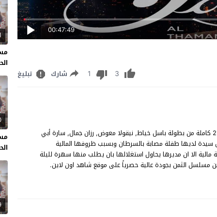
00:47:49
1
مسل
الحل
1
3
شارك
تبليغ
0
مسلسل الثمن الحلقة 2 مشاهدة وتحميل مسلسل "الثمن" حلقة 2 كاملة من بطولة باسل خياط, نيقولا معوض, رزان جمال, سارة أبي
مسل
 سيدة لديها طفلة مصابة بالسرطان وبسبب ظروفها المالية
الحل
مالية الا ان مديرها يحاول استغلالها بان يطلب منها سهرة لليلة
9