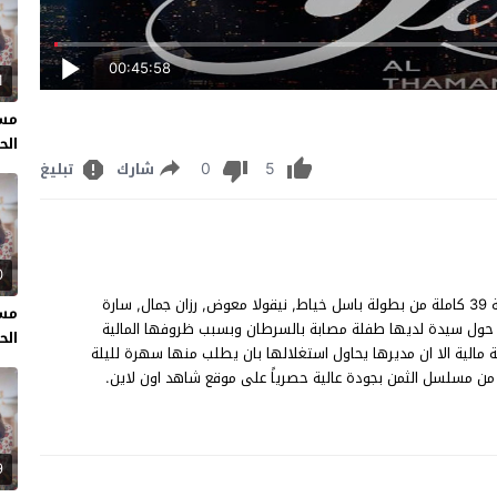
00:45:58
1
مسل
الحل
0
5
شارك
تبليغ
0
مسلسل الثمن الحلقة 39 مشاهدة وتحميل مسلسل "الثمن" حلقة 39 كاملة من بطولة باسل خياط, نيقولا معوض, رزان جمال, سارة
مسل
 حول سيدة لديها طفلة مصابة بالسرطان وبسبب ظروفها المالية
الحل
مالية الا ان مديرها يحاول استغلالها بان يطلب منها سهرة لليلة
9