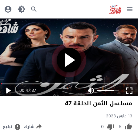
00:47:37
مسلسل الثمن الحلقة 47
13 مارس 2023
0
5
شارك
تبليغ