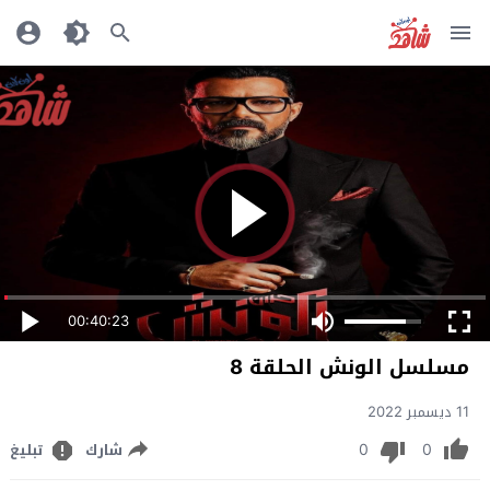
00:40:23
مسلسل الونش الحلقة 8
11 ديسمبر 2022
0
0
شارك
تبليغ