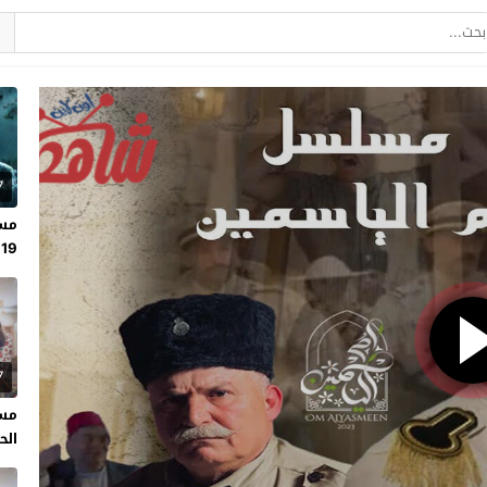
7
مسل
19
7
مسل
الحلقة 