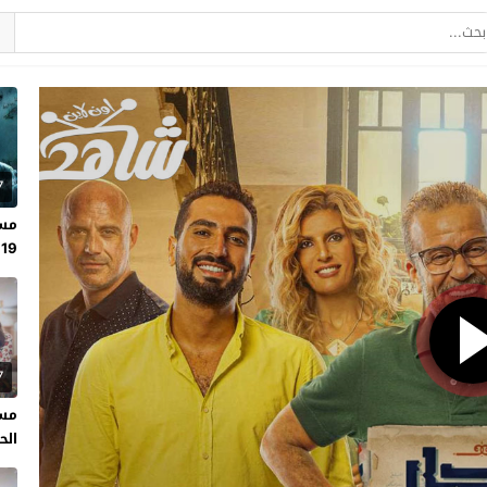
7
مسل
19
7
مسل
الحلقة 