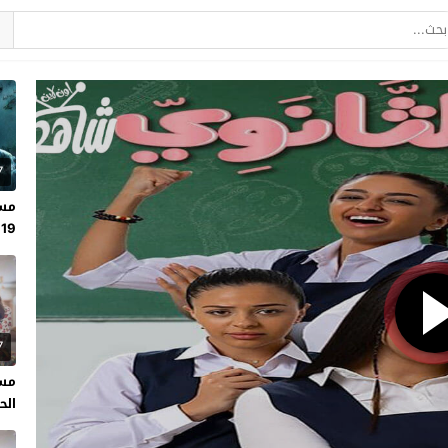
7
مسل
19
7
مسل
الحلقة 