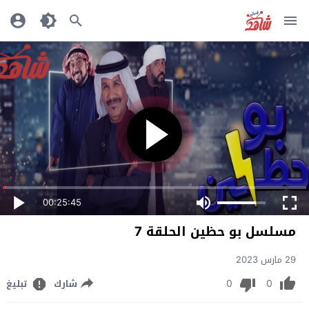
00:25:45
مسلسل بو حظين الحلقة 7
29 مارس 2023
0
0
شارك
تبليغ