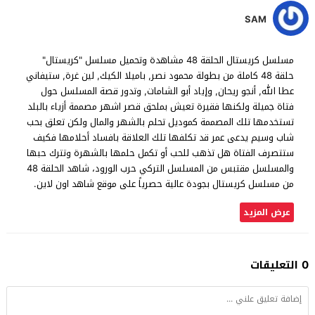
SAM
مسلسل كريستال الحلقة 48 مشاهدة وتحميل مسلسل "كريستال"
حلقة 48 كاملة من بطولة محمود نصر, باميلا الكيك, لين غرة, ستيفاني
عطا الله, أنجو ريحان, وإياد أبو الشامات, وتدور قصة المسلسل حول
فتاة جميلة ولكنها فقيرة تعيش بملحق قصر اشهر مصممة أزياء بالبلد
تستخدمها تلك المصممة كموديل تحلم بالشهر والمال ولكن تعلق بحب
شاب وسيم يدعى عمر قد تكلفها تلك العلاقة بافساد أحلامها فكيف
ستتصرف الفتاة هل تذهب للحب أو تكمل حلمها بالشهرة وتترك حبها
والمسلسل مقتبس من المسلسل التركي حرب الورود، شاهد الحلقة 48
من مسلسل كريستال بجودة عالية حصرياً على موقع شاهد اون لاين.
عرض المزيد
0 التعليقات