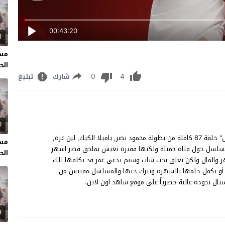
00:43:20
1
مسل
الحل
0
4
شارك
تبليغ
0
مسلسل كريستال الحلقة 87 مشاهدة وتحميل مسلسل "كريستال" حلقة 87 كاملة من بطولة محمود نصر, باميلا الكيك, لين غرة,
مسل
 المسلسل حول فتاة جميلة ولكنها فقيرة تعيش بملحق قصر اشهر
الحل
هر والمال ولكن تعلق بحب شاب وسيم يدعى عمر قد تكلفها تلك
 أو تكمل حلمها بالشهرة وتترك حبها والمسلسل مقتبس من
9