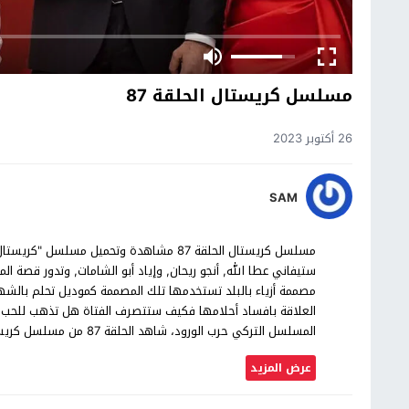
مسلسل كريستال الحلقة 87
26 أكتوبر 2023
SAM
ستيفاني عطا الله, أنجو ريحان, وإياد أبو الشامات, وتدور قصة
مصممة أزياء بالبلد تستخدمها تلك المصممة كموديل تحلم بالش
العلاقة بافساد أحلامها فكيف ستتصرف الفتاة هل تذهب للحب
المسلسل التركي حرب الورود، شاهد الحلقة 87 من مسلسل كريستال بجودة عالية حصرياً على موقع شاهد اون لاين.
عرض المزيد