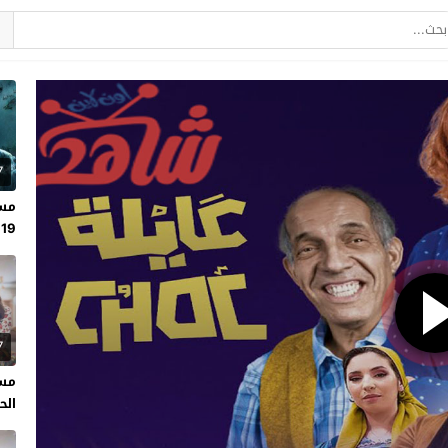
7
مسل
19
7
مسل
الحلقة 