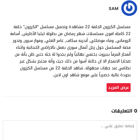
SAM
مسلسل الكرزون الحلقة 22 مشاهدة وتحميل مسلسل "الكرزون" حلقة
22 كاملة اقوى مسلسلات شهر رمضان من بطولة ليليا الأطرش, أسامة
الروماني, وفاء موصللي, أندريه سكاف, عامر العلي, وفواز سرور, وتدور
قصة المسلسل حول رجل أعمال سوري يعمل بالاراضي اللبنانية واثناء
أنفجار المرفأ ببيروت يختفي نهائياً ولم يجدوا لة جثة حتى ظن بأنة من
ضحايا الانفجار الا ان حالتة أسوا من ذلك حيث وأنة محتجز بشكل غير
نظامي عند جهات مجهولة، شاهد الحلقة 22 من مسلسل الكرزون
بجودة عالية حصرياً على موقع شاهد اون لاين.
عرض المزيد
0 التعليقات