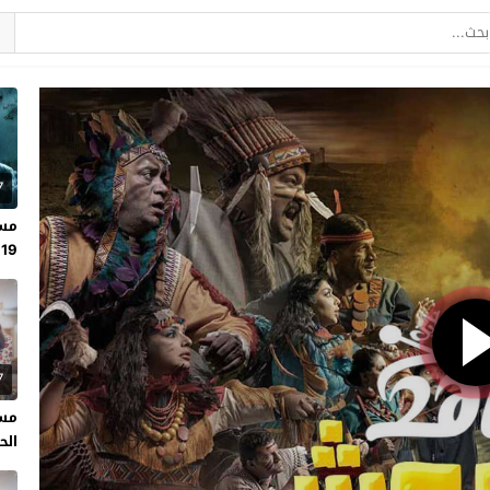
7
مسل
19
7
مسل
الحلقة 