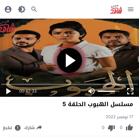
00:42:33
مسلسل الهبوب الحلقة 5
17 نوفمبر 2022
0
0
شارك
تبليغ