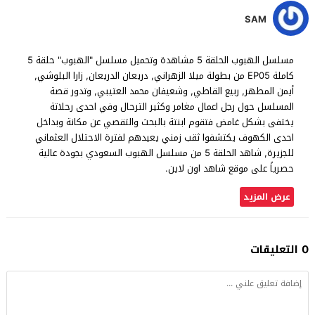
SAM
مسلسل الهبوب الحلقة 5 مشاهدة وتحميل مسلسل "الهبوب" حلقة 5
كاملة EP05 من بطولة ميلا الزهراني, دريعان الدريعان, زارا البلوشي,
أيمن المطهر, ربيع القاطي, وشعيفان محمد العتيبي, وتدور قصة
المسلسل حول رجل اعمال مغامر وكثير الترحال وفي احدى رحلاتة
يختفى بشكل غامض فتقوم ابنتة بالبحث والتقصي عن مكانة وبداخل
احدى الكهوف يكتشفوا ثقب زمني يعيدهم لفترة الاحتلال العثماني
للجزيرة, شاهد الحلقة 5 من مسلسل الهبوب السعودي بجودة عالية
حصرياً على موقع شاهد اون لاين.
عرض المزيد
0 التعليقات