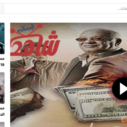
7
مسل
19
7
مسل
الحلقة 