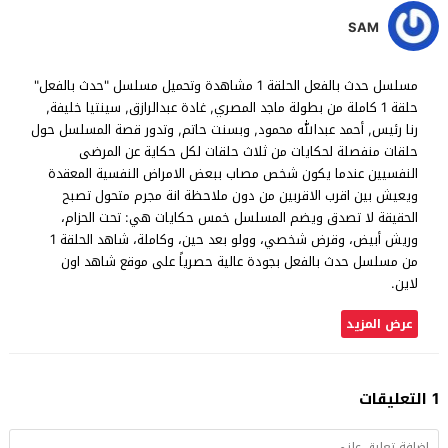
SAM
مسلسل حدث بالفعل الحلقة 1 مشاهدة وتحميل مسلسل "حدث بالفعل"
حلقة 1 كاملة من بطولة ماجد المصري, غادة عبدالرازق, سينتيا خليفة,
رنا رئيس, أحمد عبدالله محمود, وبسنت حاتم, وتدور قصة المسلسل حول
حلقات منفصلة لحكايات من ثلاث حلقات لكل حكاية عن المرضى
النفسيين عندما يكون شخص مصاب ببعض الامراض النفسية المعقدة
ويعيش بين اقرب الاقربين من دون ملاحظة انة مجرم متحول تصبح
الحقيقة لا تصدق ويضم المسلسل خمس حكايات هي: تحت الحزام،
وريش أبيض، وقرض شخصي، وولو بعد حين، وكاملة، شاهد الحلقة 1
من مسلسل حدث بالفعل بجودة عالية حصرياً على موقع شاهد اون
لاين.
عرض المزيد
1 التعليقات