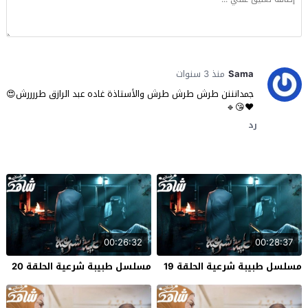
Sama
منذ 3 سنوات
جمدانننن طرش طرش طرش والأستاذة غاده عبد الرازق طررررش😍
♥😘🔹
رد
00:26:32
00:28:37
مسلسل طبيبة شرعية الحلقة 19
مسلسل طبيبة شرعية الحلقة 20