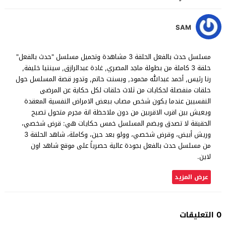
SAM
مسلسل حدث بالفعل الحلقة 3 مشاهدة وتحميل مسلسل "حدث بالفعل"
حلقة 3 كاملة من بطولة ماجد المصري, غادة عبدالرازق, سينتيا خليفة,
رنا رئيس, أحمد عبدالله محمود, وبسنت حاتم, وتدور قصة المسلسل حول
حلقات منفصلة لحكايات من ثلاث حلقات لكل حكاية عن المرضى
النفسيين عندما يكون شخص مصاب ببعض الامراض النفسية المعقدة
ويعيش بين اقرب الاقربين من دون ملاحظة انة مجرم متحول تصبح
الحقيقة لا تصدق ويضم المسلسل خمس حكايات هي: قرض شخصي،
وريش أبيض، وقرض شخصي، وولو بعد حين، وكاملة، شاهد الحلقة 3
من مسلسل حدث بالفعل بجودة عالية حصرياً على موقع شاهد اون
لاين.
عرض المزيد
0 التعليقات