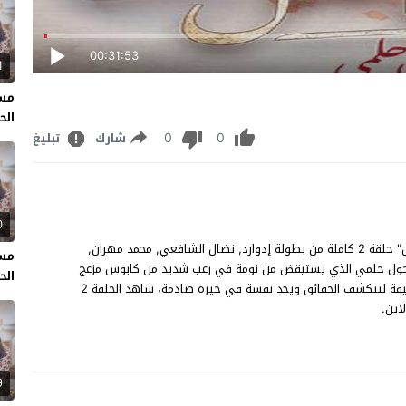
00:31:53
1
مسل
الحل
0
0
شارك
تبليغ
0
مسلسل حد فاصل الحلقة 2 مشاهدة وتحميل مسلسل "حد فاصل" حلقة 2 كاملة من بطولة إدوارد, نضال الشافعي, محمد مهران,
مسل
 حول حلمي الذي يستيقض من نومة في رعب شديد من كابوس مزعج
الحل
ليجد عروسة عير موجودة لدرجة انه لم يعد التمييز بين الحلم والحقيقة لتتكشف الحقائق ويجد نفسة في حيرة صادمة، شاهد الحلقة 2
اين.
9