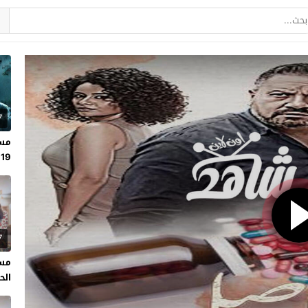
7
مسل
19
7
مسل
الحلقة 