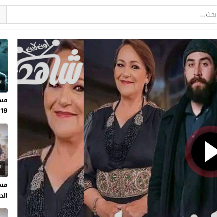
7
مسل
19
7
مسل
الحلقة 