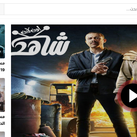
7
مسل
19
7
مسل
الحلقة 