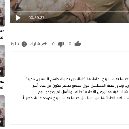
00:39:37
1
مسل
الحل
0
0
شارك
تبليغ
0
مسلسل حينما تعزف الريح الحلقة 14 مشاهدة وتحميل مسلسل "حينما تعزف الريح" حلقة 14 كاملة من بطولة جاسم النبهان, فخرية
مسل
ي, وتدور قصة المسلسل حول مجتمع صغير مكون من عدة أسر
الحل
الشباب فية مما يجعل الأحلام تختلف والأهل لم يعودوا هم
المسيطرون على ابنائهم خاصة مع انتشار وسائل التواصل الحديثة، شاهد الحلقة 14 من مسلسل حينما تعزف الريح بجودة عالية حصرياً
9