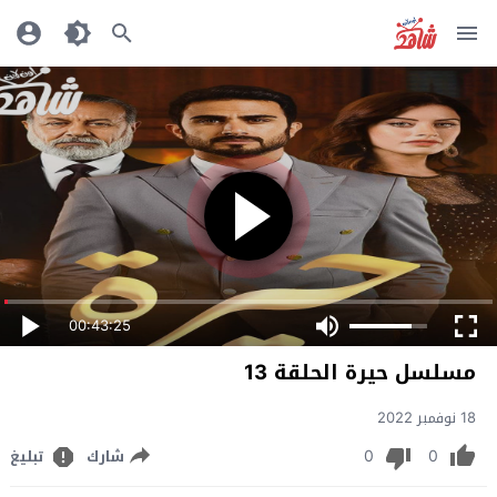
00:43:25
مسلسل حيرة الحلقة 13
18 نوفمبر 2022
0
0
شارك
تبليغ