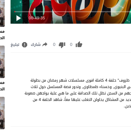
00:49:35
1
مسل
الحل
0
0
شارك
تبليغ
0
مسلسل كاينة ظروف الحلقة 4 مشاهدة وتحميل مسلسل "كاينة ظروف" حلقة 4 كاملة اقوى مسلسلات شهر رمضان من بطولة
مسل
لنبي البنيوي, وحسناء طمطاوي, وتدور قصة المسلسل حول ثلاث
الحل
جهم من السجن تظل تلك الصداقة على ما هي علية يواجهن صعوبة
في الاندماج مع المجتمع الجديد خارج السجن ولكنهن يواجهن العديد من المشاكل يحاولن التغلب عليها معاً، شاهد الحلقة 4 من
ين.
9