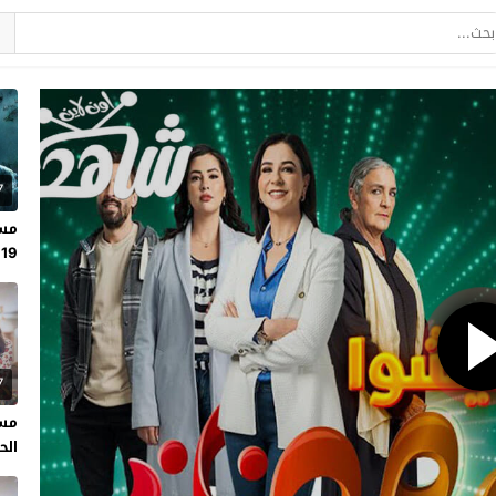
7
مسل
19
7
مسل
الحلقة 