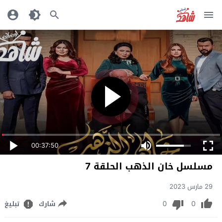
00:37:50
مسلسل خان الذهب الحلقة 7
29 مارس 2023
0
0
شارك
تبليغ