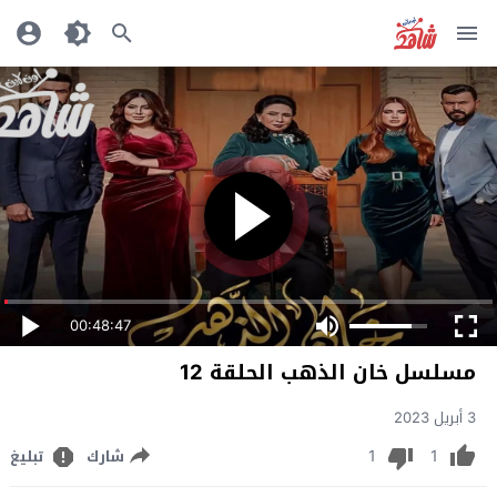
00:48:47
مسلسل خان الذهب الحلقة 12
3 أبريل 2023
1
1
شارك
تبليغ