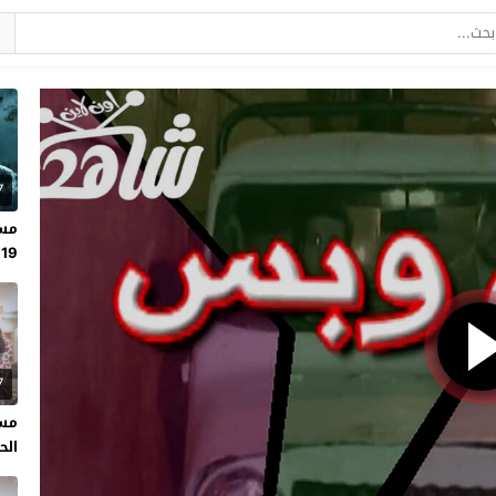
7
مسل
19
7
مسل
الحلقة 