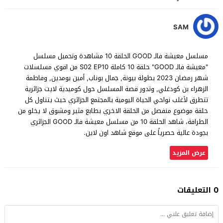
SAM
مسلسل معيشة فالـ GOOD الحلقة 10 مشاهدة وتحميل مسلسل
"معيشة فالـ GOOD" حلقة 10 كاملة S02 EP10 من اقوي مسلسلات
شهر رمضان 2023 بطولة بيونة, جمال بوناب, أمين بومدين, وفاطمة
الزهراء بن كودغلي, وتدور قصة المسلسل حول كوميدية لايت جزائرية
تتطرق لأغلب نواحي الحياة اليومية بالمجتمع الجزائري حيث يتناول كل
حلقة موضوع منفصل من الحلقة الاخري بطابع مثير ومشوق لا يخلو من
الطرافة، شاهد الحلقة 10 من مسلسل معيشة فالـ GOOD الجزائري
بجودة عالية حصرياً على موقع شاهد اون لاين.
عرض المزيد
0 التعليقات