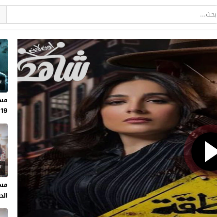
7
مسل
19
7
مسل
الحلقة 