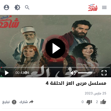
00:43:34
مسلسل مربى العز الحلقة 4
25 مارس 2023
0
2
شارك
تبليغ