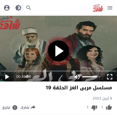
00:45:59
مسلسل مربى العز الحلقة 19
9 أبريل 2023
1
1
شارك
تبليغ