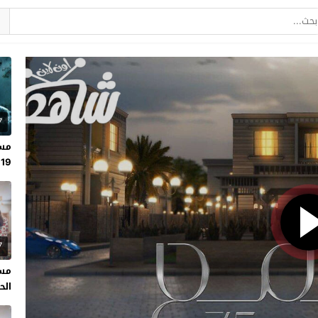
7
مسل
19
7
مسل
الحلقة 