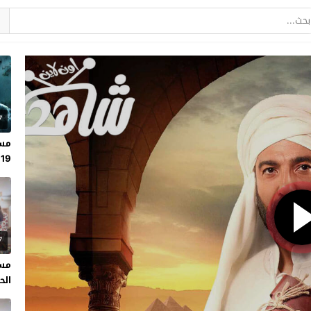
7
مسل
19
7
مسل
الحلقة 