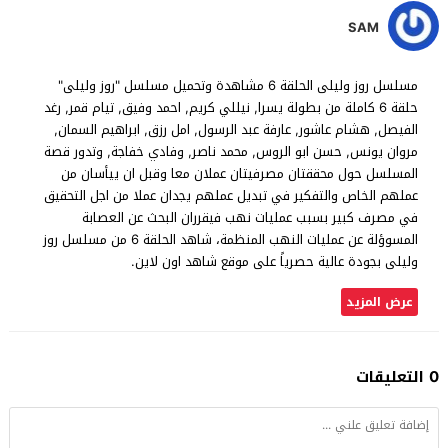
SAM
مسلسل روز وليلى الحلقة 6 مشاهدة وتحميل مسلسل "روز وليلى"
حلقة 6 كاملة من بطولة يسرا, نيللي كريم, احمد وفيق, تيام قمر, رغد
الفيصل, هشام عاشور, عارفة عبد الرسول, امل رزق, ابراهيم السمان,
مروان يونس, حسن ابو الروس, محمد ناصر, وفادي خفاجة, وتدور قصة
المسلسل حول محققتان مصرفيتان عملان معا وقبل ان ييأسان من
عملهم الخاص والتفكير في تبديل عملهم يجدان عملا من اجل التحقيق
في مصرف كبير بسبب عمليات نهب فيقرران البحث عن العصابة
المسوؤلة عن عمليات النهب المنظمة، شاهد الحلقة 6 من مسلسل روز
وليلى بجودة عالية حصرياً على موقع شاهد اون لاين.
عرض المزيد
0 التعليقات