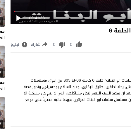
00:41:33
1
حلقة 6
مسل
الحل
0
0
شارك
تبليغ
0
مسلسل سلمات ابو البنات الحلقة 6 مشاهدة وتحميل مسلسل "سلمات ابو البنات" حلقة 6 كاملة S05 EP06 من اقوي مسلسلات
مسل
ريم باكوش, رجاء لطفين, طارق البخاري, وعبد السلام بوحسيني, وتدور قصة
الحل
بعد ان تقاعد التفت اليهم ليحل مشاكلهن التي لا يتم حل مشكلة الا
وها مشكلة اكبر منها بين بناتة وأخوجهن، شاهد الحلقة 6 من مسلسل سلمات ابو البنات الجزائري بجودة عالية حصرياً على موقع
9