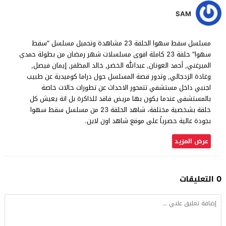
SAM
مسلسل سقط سهوا الحلقة 23 مشاهدة وتحميل مسلسل "سقط
سهوا" حلقة 23 كاملة اقوى مسلسلات شهر رمضان من بطولة حمدي
الميرغني, أحمد العونان, عبدالله الخضر, خالد المظفر, إيمان فيصل,
وغادة الزدجالي, وتدور قصة المسلسل حول دراما كوميدية عن طبيب
اجنبي داخل مستشفي تتمحور الاحداث عن تطورات حالات خاصة
بالمستشفى عندما يكون بها مريض فاقد للذاكرة بل انة يعيش كل
حلقة بشخصية مختلفة، شاهد الحلقة 23 من مسلسل سقط سهوا
بجودة عالية حصرياً على موقع شاهد اون لاين.
عرض المزيد
0 التعليقات