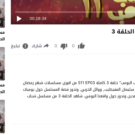
00:28:34
1
حلقة 3
مسل
الحل
0
0
شارك
تبليغ
0
مسلسل شباب البومب الحلقة 3 مشاهدة وتحميل مسلسل "شباب البومب" حلقة 3 كاملة S11 EP03 من اقوي مسلسلات شهر رمضان
مسل
ي, سليمان المقيطيب, ووائل الحربي, وتدور قصة المسلسل حول يوميات
الحل
منفصلة عن شخصيات يومية فيها الابتذال من اجل اسعاد المشاهدين وتدور حول واقعنا اليومي، شاهد الحلقة 3 من مسلسل شباب
9