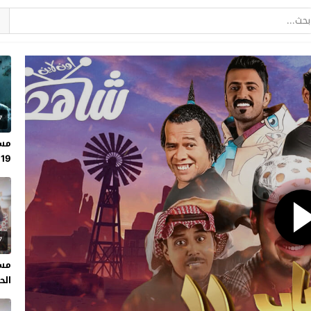
7
مسل
19
7
مسل
الحلقة 