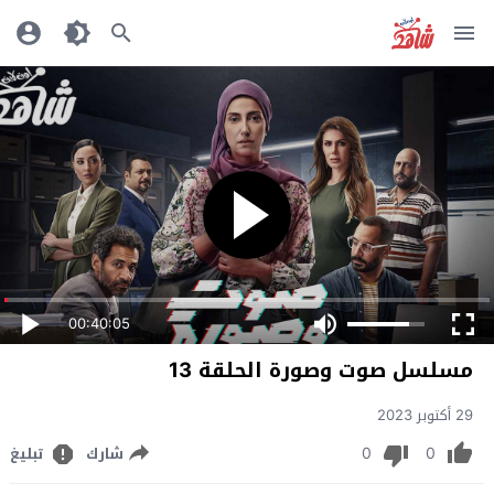
00:40:05
مسلسل صوت وصورة الحلقة 13
29 أكتوبر 2023
0
0
شارك
تبليغ