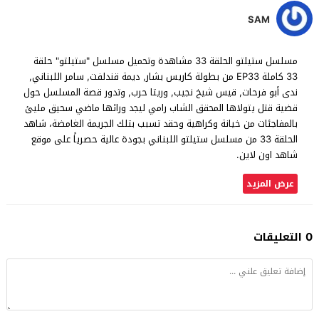
SAM
مسلسل ستيلتو الحلقة 33 مشاهدة وتحميل مسلسل "ستيلتو" حلقة
33 كاملة EP33 من بطولة كاريس بشار, ديمة قندلفت, سامر اللبناني,
ندى أبو فرحات, قيس شيخ نجيب, وريتا حرب, وتدور قصة المسلسل حول
قضية قتل يتولاها المحقق الشاب رامي ليجد ورائها ماضي سحيق مليئ
بالمفاجئات من خيانة وكراهية وحقد تسبب بتلك الجريمة الغامضة، شاهد
الحلقة 33 من مسلسل ستيلتو اللبناني بجودة عالية حصرياً على موقع
شاهد اون لاين.
عرض المزيد
0 التعليقات