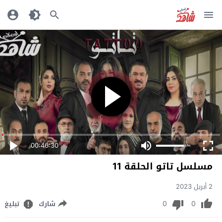
00:46:30
مسلسل تاتو الحلقة 11
2 أبريل 2023
0
0
شارك
تبليغ